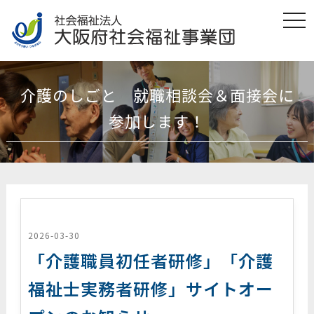
t
o
g
g
l
e
n
介護のしごと 就職相談会＆面接会に
a
v
i
参加します！
g
a
t
i
o
n
2026-03-30
「介護職員初任者研修」「介護
福祉士実務者研修」サイトオー