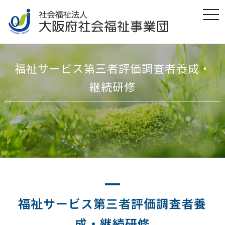
t
o
g
g
l
e
n
福祉サービス第三者評価調査者養成・
a
v
i
継続研修
g
a
t
i
o
n
福祉サービス第三者評価調査者養
成・継続研修