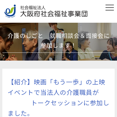
t
o
g
g
l
e
n
介護のしごと 就職相談会＆面接会に
a
v
i
参加します！
g
a
t
i
o
n
【紹介】映画「もう一歩」の上映
イベントで当法人の介護職員が
トークセッションに参加し
ました。