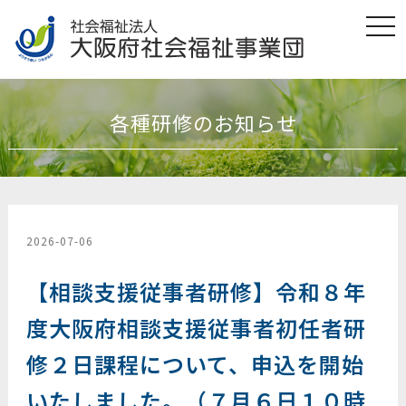
t
o
g
g
l
e
n
各種研修のお知らせ
a
v
i
g
a
t
i
o
n
2026-07-06
【相談支援従事者研修】令和８年
度大阪府相談支援従事者初任者研
修２日課程について、申込を開始
いたしました。（７月６日１０時